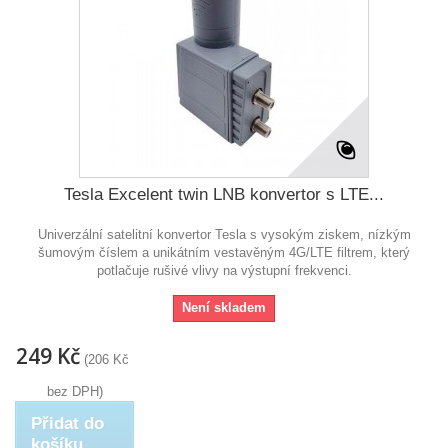
Tesla Excelent twin LNB konvertor s LTE...
Univerzální satelitní konvertor Tesla s vysokým ziskem, nízkým
šumovým číslem a unikátním vestavěným 4G/LTE filtrem, který
potlačuje rušivé vlivy na výstupní frekvenci.
Není skladem
249 Kč
(206 Kč
bez DPH)
Přidat do
košíku