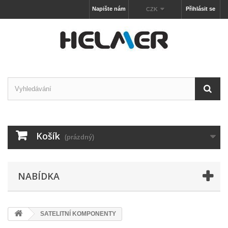
Napište nám
Přihlásit se
CZK
Košík
(prázdný)
NABÍDKA
SATELITNÍ KOMPONENTY