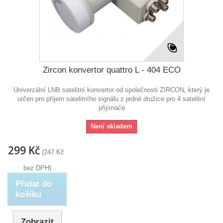
Zircon konvertor quattro L - 404 ECO
Univerzální LNB satelitní konvertor od společnosti ZIRCON, který je
určen pro příjem satelitního signálu z jedné družice pro 4 satelitní
přijímače
Není skladem
299 Kč
(247 Kč
bez DPH)
Přidat do
košíku
Zobrazit