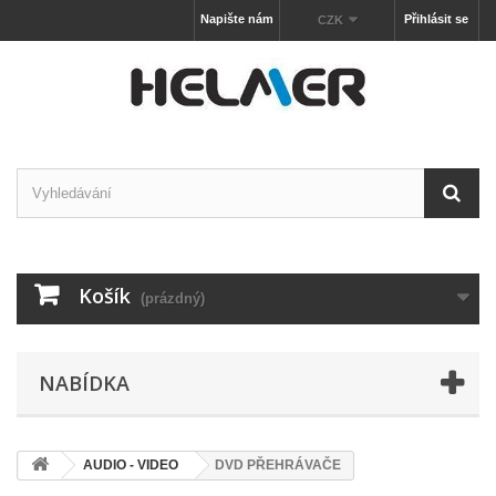
Napište nám
Přihlásit se
CZK
Košík
(prázdný)
NABÍDKA
AUDIO - VIDEO
DVD PŘEHRÁVAČE