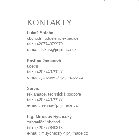
KONTAKTY
Lukáš Soldán
obchodní oddělení, expedice
tel:
+420774979979
e-mail
:
lukas@prijimace.cz
Pavlína Janebová
účetní
tel:
+420774979027
e-mail
:
janebova@prijimace.cz
Servis
reklamace, technická podpora
tel:
+420774979977
e-mail
:
servis@prijimace.cz
Ing. Miroslav Rychecký
zahraniční obchod
tel:
+420777840315
e-mail
:
m.rychecky@prijimace.cz