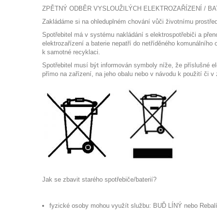
ZPĚTNÝ ODBĚR
VYSLOUŽILÝCH
ELEKTROZAŘÍZENÍ / BA
Zakládáme si na ohleduplném chování vůči životnímu prostředí
Spotřebitel má v systému n
aklád
ání s elektrospotřebiči a
pře
elektrozařízení a baterie nepatří
do netříděného komunálního o
k
samotné
recyklaci.
Sp
otřebitel
musí být
informován symboly
níže, že příslušné e
přímo na zařízení, na jeho obalu nebo v návodu k použití či v 
Jak se zbavit starého spotřebiče/baterií?
fyzické osoby mohou
využít službu
:
BUĎ LÍNÝ
nebo
Rebal