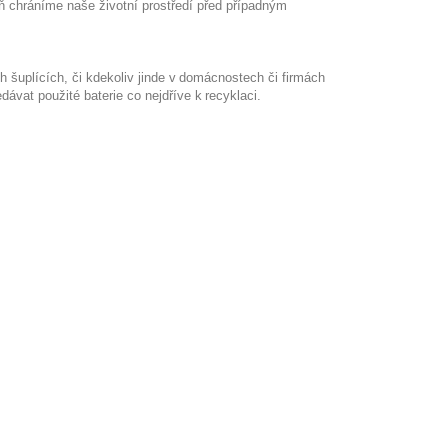
ň chráníme naše životní prostředí
před případným
h šuplících, či kdekoliv jinde
v domácnostech či firmách
edávat
použité baterie co nejdříve k recyklaci.