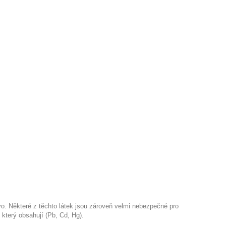
vo. Některé z těchto látek jsou zároveň velmi nebezpečné pro
 který
obsahují
(
Pb
, Cd,
Hg
).