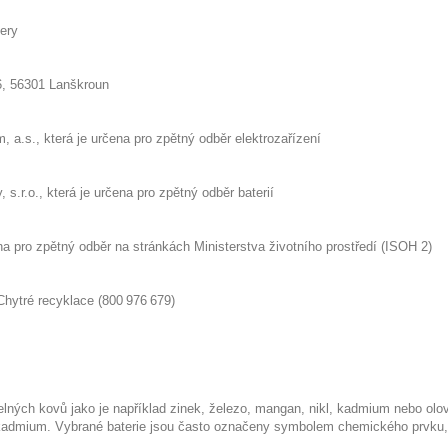
nery
6, 56301 Lanškroun
 a.s., která je určena pro
zpětný
odběr elektrozařízení
 s.r.o., která je určena pro
zpětný odběr baterií
ena pro zpětný odběr na stránkách
Ministerstva životního prostředí (ISOH 2)
Chytré recyklace
(800 976
679
)
telných kovů jako je například zinek, železo, mangan, nikl, kadmium nebo olo
 kadmium. Vybrané baterie jsou často označeny symbolem chemického prvku,