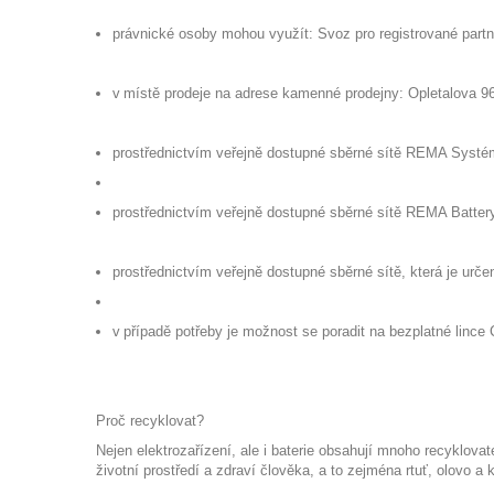
právnické osoby mohou využít:
Svoz pro registrované part
v místě prodeje na adrese kamenné prodejny
:
Opletalova 9
prostřednictvím veřejně dostupné sběrné sítě REMA Systém,
prostřednictvím veřejně dostupné sběrné sítě REMA Battery,
prostřednictvím veřejně dostupné sběrné sítě, která je urč
v případě potřeby je možnost se poradit na bezplatné lince
Proč recyklovat
?
Nejen elektrozařízení, ale i baterie obsahují mnoho recyklova
životní prostředí a zdraví člověka
,
a to zejména rtuť, olovo a