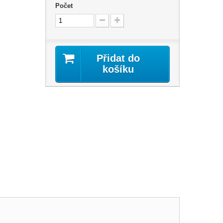
Počet
Přidat do
košíku