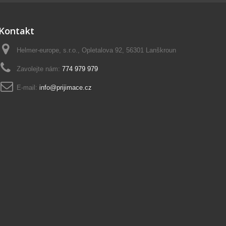
Kontakt
Helmer-europe, s.r.o., Opletalova 92, 56301 Lanškroun
Zavolejte nám:
774 979 979
E-mail:
info@prijimace.cz